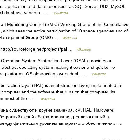
er application and databases such as SQL Server, DB2, MySQL,
y, all database vendors… …
Wikipedia
ft Monitoring Control (SM C) Working Group of the Consultative
hich sees the active participation of 10 space agencies and of
ect Management Group (OMG) …
Wikipedia
http://sourceforge.net/projects/pal …
Wikipedia
Operating System Abstraction Layer (OSAL) provides an
 abstract operating system making it easier and quicker to
ware platforms. OS abstraction layers deal… …
Wikipedia
straction layer (HAL) is an abstraction layer, implemented in
 computer and the software that runs on that computer. Its
 from most of the… …
Wikipedia
ина существуют и другие значения, см. HAL. Hardware
абстракций) слой абстрагирования, реализованный в
 между физическим уровнем аппаратного обеспечения… …