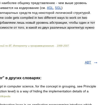
ё
наиболее
общему
представлению
-
чем
выше
уровень
чивается
на
кодирование
(
см
.
4GL
,
5GL
)
аппаратных
средств
под
некоторой
логической
структурой
.
me
code
gets
compiled
in
two
different
ways
to
work
on
two
Добавляем
лишь
новый
уровень
абстракции
,
чтобы
один
и
тот
исимости
от
того
,
в
какой
из
двух
различных
архитектур
нужно
ений
по
ВТ
,
Интернету
и
программированию
.
.
1998
-
2007
.
ABT
er" в других словарях:
t in computer science, for the concept in grouping, see Principle
ction level) is a way of hiding the implementation details of a
Wikipedia
straction layer is an application programming interface which