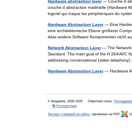
Hardware abstraction layer
— Couche d abst
couche d abstraction matérielle (Hardware Abs
logiciel qui traque les périphériques du sy
Hardware Abstraction Layer
— Eine Hardwar
eine architektonische Ebene größerer Comp
dass andere Software Komponenten nicht a
Network Abstraction Layer
— The Network A
Standard. The main goal of the H.264/AVC NAL
addressing conversational (video telepho
Hardware Abstraction Layer
— Hardware A
© Академик, 2000-2026
Обратная связь:
Техподдерж
👣 Путешествия
Экспорт словарей на сайты
, сделанные на PHP,
Jo