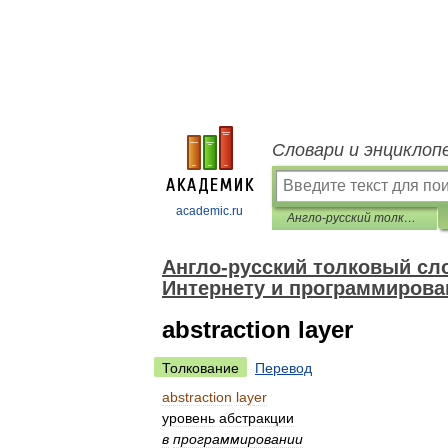
Словари и энциклоп
academic.ru
Англо-русский толковый словарь терминов и сокращений по ВТ, Интернету и программированию.
Англо-русский толковый сло
Интернету и программирова
abstraction layer
Толкование
Перевод
abstraction
layer
уровень
абстракции
в
программировании