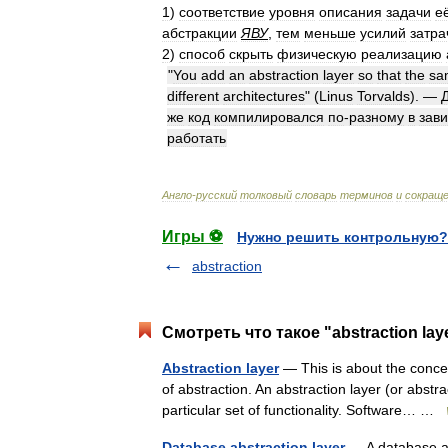
1
)
соответствие
уровня
описания
задачи
е
абстракции
ЯВУ
,
тем
меньше
усилий
затра
2
)
способ
скрыть
физическую
реализацию
"
You
add
an
abstraction
layer
so
that
the
sa
different
architectures
" (
Linus
Torvalds
). —
же
код
компилировался
по
-
разному
в
зав
работать
Англо
-
русский
толковый
словарь
терминов
и
сокращ
Игры ⚽
Нужно решить контрольную?
abstraction
Смотреть что такое "abstraction lay
Abstraction layer
— This is about the concep
of abstraction. An abstraction layer (or abstra
particular set of functionality. Software… …
Database abstraction layer
— A database ab