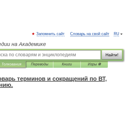
Запомнить сайт
Словарь на свой сайт
RU
едии на Академике
Найти!
Толкования
Переводы
Книги
Игры ⚽
варь терминов и сокращений по ВТ,
нию.