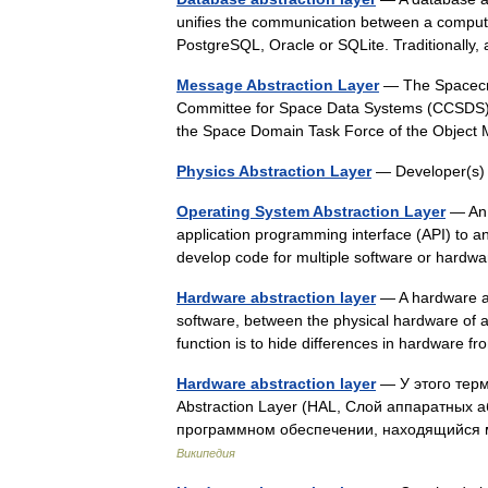
unifies the communication between a comput
PostgreSQL, Oracle or SQLite. Traditionall
Message Abstraction Layer
— The Spacecra
Committee for Space Data Systems (CCSDS), w
the Space Domain Task Force of the Obj
Physics Abstraction Layer
— Developer(s) 
Operating System Abstraction Layer
— An 
application programming interface (API) to an
develop code for multiple software or hard
Hardware abstraction layer
— A hardware ab
software, between the physical hardware of a
function is to hide differences in hardware
Hardware abstraction layer
— У этого терм
Abstraction Layer (HAL, Слой аппаратных 
программном обеспечении, находящийся
Википедия