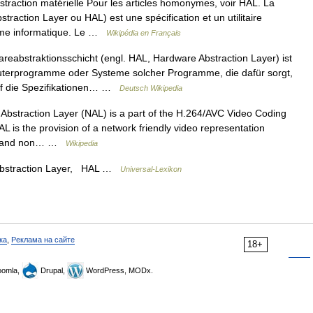
raction matérielle Pour les articles homonymes, voir HAL. La
traction Layer ou HAL) est une spécification et un utilitaire
stème informatique. Le …
Wikipédia en Français
eabstraktionsschicht (engl. HAL, Hardware Abstraction Layer) ist
uterprogramme oder Systeme solcher Programme, die dafür sorgt,
uf die Spezifikationen… …
Deutsch Wikipedia
bstraction Layer (NAL) is a part of the H.264/AVC Video Coding
 is the provision of a network friendly video representation
ny) and non… …
Wikipedia
bstraction Layer, HAL …
Universal-Lexikon
ка
,
Реклама на сайте
18+
omla,
Drupal,
WordPress, MODx.